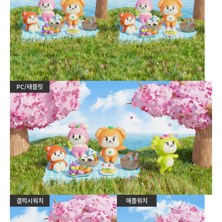
PC/태블릿
갤럭시워치
애플워치