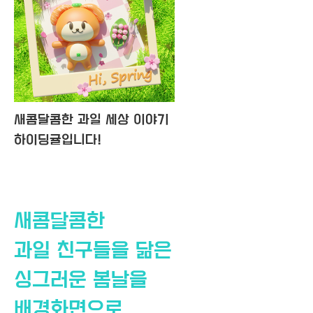
새콤달콤한 과일 세상 이야기
하이딩귤입니다!
새콤달콤한
과일 친구들을 닮은
싱그러운 봄날을
배경화면으로