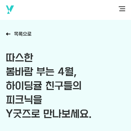
목록으로
따스한
봄바람 부는 4월,
하이딩귤 친구들의
피크닉을
Y굿즈로 만나보세요.