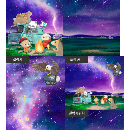
갤럭시
플립 커버
갤럭시워치